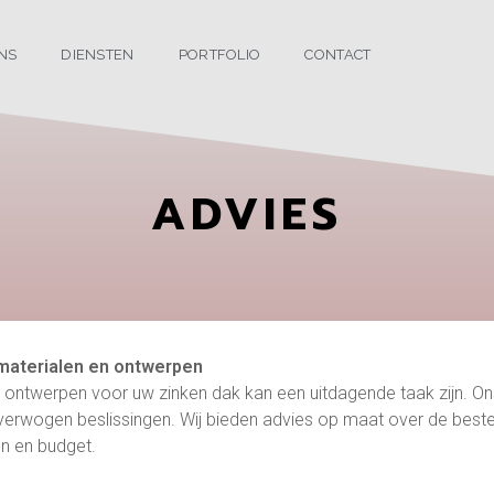
NS
DIENSTEN
PORTFOLIO
CONTACT
ADVIES
materialen en ontwerpen
en ontwerpen voor uw zinken dak kan een uitdagende taak zijn. O
verwogen beslissingen. Wij bieden advies op maat over de best
en en budget.