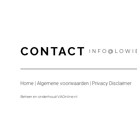
CONTACT
INFO@LOWI
Home
|
Algemene voorwaarden
|
Privacy Disclaimer
Beheer en onderhoud VAOnline.nl