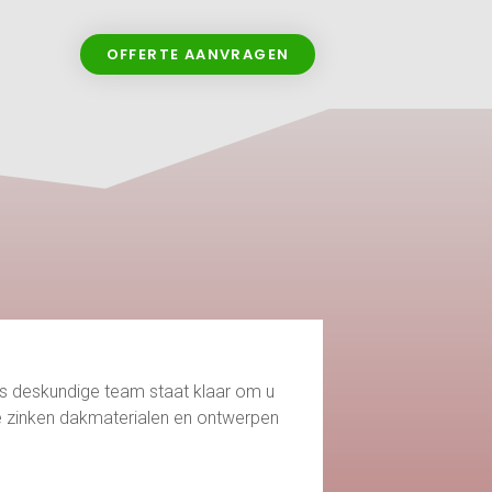
OFFERTE AANVRAGEN
ns deskundige team staat klaar om u
e zinken dakmaterialen en ontwerpen